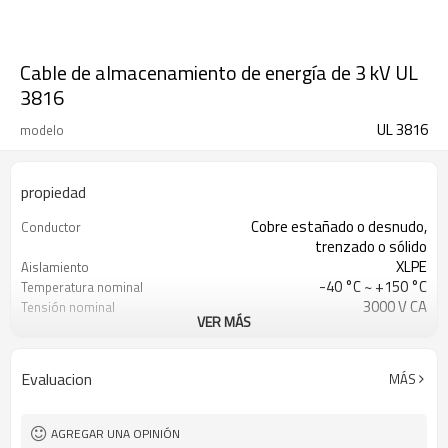
Cable de almacenamiento de energía de 3 kV UL
3816
UL 3816
modelo
propiedad
Cobre estañado o desnudo,
Conductor
trenzado o sólido
XLPE
Aislamiento
-40 °C ~ +150 °C
Temperatura nominal
3000 V CA
Tensión nominal
VER MÁS
UL758, UL1581
De acuerdo a
Llama horizontal UL VW-1 y CSA FT1
Prueba de llama
Evaluacion
MÁS
AGREGAR UNA OPINIÓN