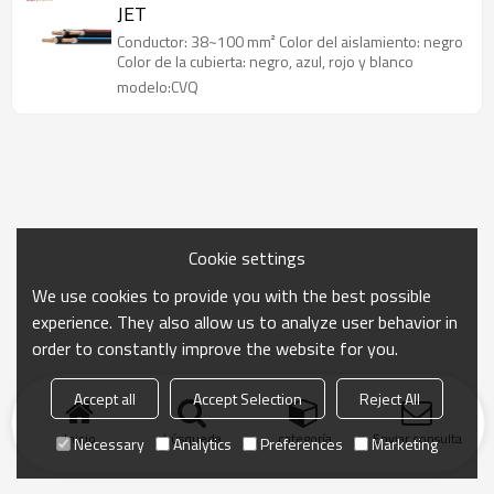
JET
Conductor: 38~100 mm² Color del aislamiento: negro
Color de la cubierta: negro, azul, rojo y blanco
modelo:CVQ
Cookie settings
We use cookies to provide you with the best possible
experience. They also allow us to analyze user behavior in
order to constantly improve the website for you.
Accept all
Accept Selection
Reject All
Inicio
búsqueda
categoría
Enviar consulta
Necessary
Analytics
Preferences
Marketing